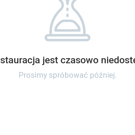
estauracja jest czasowo niedost
Prosimy spróbować później.